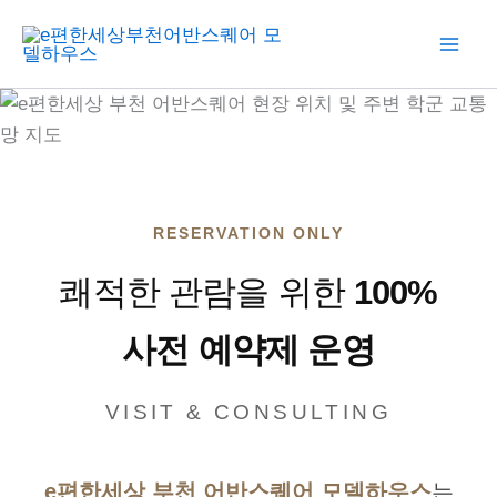
콘
텐
츠
로
건
너
뛰
기
RESERVATION ONLY
쾌적한 관람을 위한
100%
사전 예약제 운영
VISIT & CONSULTING
e편한세상 부천 어반스퀘어 모델하우스
는